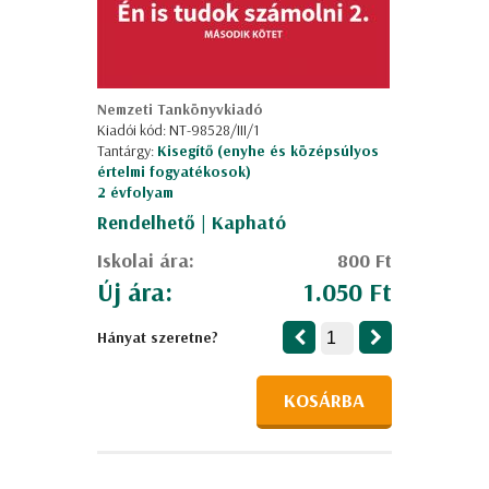
Nemzeti Tankönyvkiadó
Kiadói kód: NT-98528/III/1
Tantárgy:
Kisegítő (enyhe és középsúlyos
értelmi fogyatékosok)
2 évfolyam
Rendelhető | Kapható
Iskolai ára:
800 Ft
Új ára:
1.050 Ft
Hányat szeretne?
KOSÁRBA