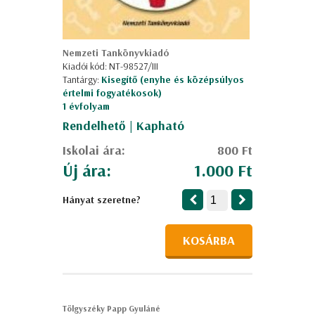
Nemzeti Tankönyvkiadó
Kiadói kód: NT-98527/III
Tantárgy:
Kisegítő (enyhe és középsúlyos
értelmi fogyatékosok)
1 évfolyam
Rendelhető | Kapható
Iskolai ára:
800 Ft
Új ára:
1.000 Ft
Hányat szeretne?
KOSÁRBA
Tölgyszéky Papp Gyuláné