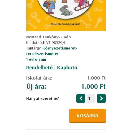
Nemzeti Tankönyvkiadó
Kiadói kód: NT-98529/I
Tantárgy:
Környezetismeret-
természetismeret
1 évfolyam
Rendelhető | Kapható
Iskolai ára:
1.000 Ft
Új ára:
1.000 Ft
Hányat szeretne?
KOSÁRBA