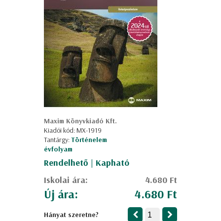
Maxim Könyvkiadó Kft.
Kiadói kód: MX-1919
Tantárgy:
Történelem
évfolyam
Rendelhető | Kapható
Iskolai ára:
4.680 Ft
Új ára:
4.680 Ft
Hányat szeretne?