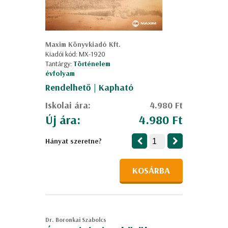
Maxim Könyvkiadó Kft.
Kiadói kód: MX-1920
Tantárgy:
Történelem
évfolyam
Rendelhető | Kapható
Iskolai ára:
4.980 Ft
Új ára:
4.980 Ft
Hányat szeretne?
KOSÁRBA
Dr. Boronkai Szabolcs