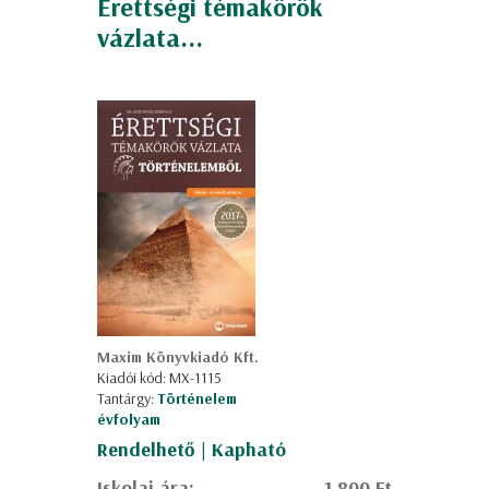
Érettségi témakörök
vázlata...
Maxim Könyvkiadó Kft.
Kiadói kód: MX-1115
Tantárgy:
Történelem
évfolyam
Rendelhető | Kapható
Iskolai ára:
1.800 Ft