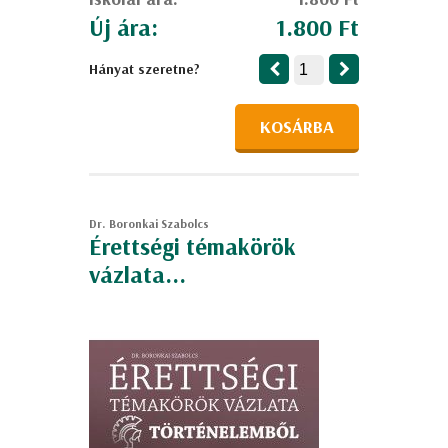
Új ára:
1.800 Ft
Hányat szeretne?
KOSÁRBA
Dr. Boronkai Szabolcs
Érettségi témakörök
vázlata...