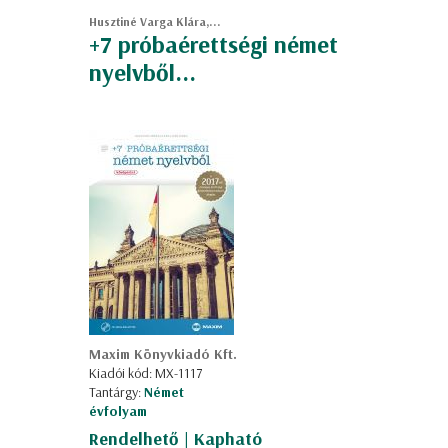
Husztiné Varga Klára,...
+7 próbaérettségi német
nyelvből...
Maxim Könyvkiadó Kft.
Kiadói kód: MX-1117
Tantárgy:
Német
évfolyam
Rendelhető | Kapható