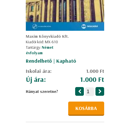
Maxim Könyvkiadó Kft.
Kiadói kód: MX-610
Tantárgy:
Német
évfolyam
Rendelhető | Kapható
Iskolai ára:
1.000 Ft
Új ára:
1.000 Ft
Hányat szeretne?
KOSÁRBA