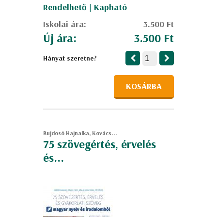
Rendelhető | Kapható
Iskolai ára:
3.500 Ft
Új ára:
3.500 Ft
Hányat szeretne?
KOSÁRBA
Bujdosó Hajnalka, Kovács...
75 szövegértés, érvelés
és...