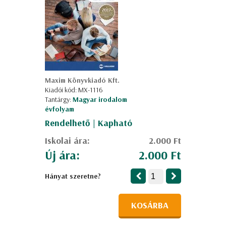
Maxim Könyvkiadó Kft.
Kiadói kód: MX-1116
Tantárgy:
Magyar irodalom
évfolyam
Rendelhető | Kapható
Iskolai ára:
2.000 Ft
Új ára:
2.000 Ft
Hányat szeretne?
KOSÁRBA