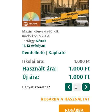
Maxim Könyvkiadó Kft.
Kiadói kód: MX-134
Tantárgy:
Német
11, 12 évfolyam
Rendelhető | Kapható
Iskolai ára:
1.000 Ft
Használt ára:
1.000 Ft
Új ára:
1.000 Ft
Hányat szeretne?
KOSÁRBA A HASZNÁLTAT
KOSÁRBA