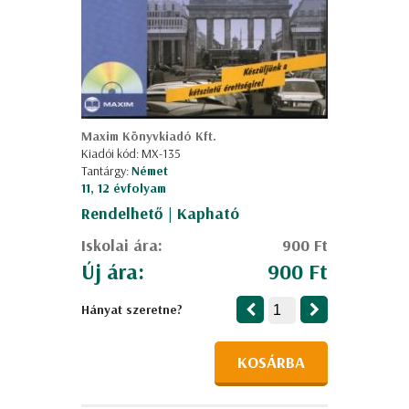
Maxim Könyvkiadó Kft.
Kiadói kód: MX-135
Tantárgy:
Német
11, 12 évfolyam
Rendelhető | Kapható
Iskolai ára:
900 Ft
Új ára:
900 Ft
Hányat szeretne?
KOSÁRBA