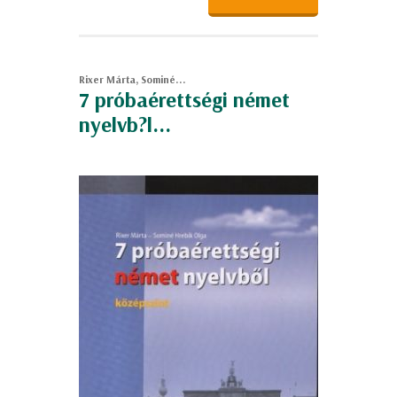
Rixer Márta, Sominé...
7 próbaérettségi német
nyelvb?l...