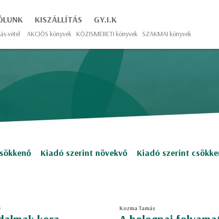
ÓLUNK
KISZÁLLÍTÁS
GY.I.K
ás-vétel
AKCIÓS könyvek
KÖZISMERETI könyvek
SZAKMAI könyvek
csökkenő
Kiadó szerint növekvő
Kiadó szerint csökk
e
Kozma Tamás