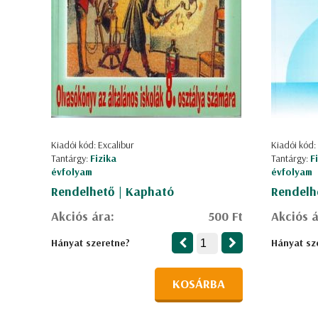
Kiadói kód: Excalibur
Kiadói kód:
Tantárgy:
Fizika
Tantárgy:
F
évfolyam
évfolyam
Rendelhető | Kapható
Rendelh
Akciós ára:
500 Ft
Akciós á
Hányat szeretne?
Hányat sz
KOSÁRBA