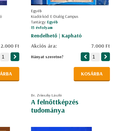
Egyéb
ó
Kiadói kód: E-Dialóg Campus
Tantárgy:
Egyéb
15 évfolyam
Rendelhető | Kapható
2.000 Ft
Akciós ára:
7.000 Ft
Hányat szeretne?
ÁRBA
KOSÁRBA
Dr. Zrinszky László
A felnőttképzés
tudománya