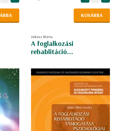
ÁRBA
KOSÁRBA
Juhász Márta
A foglalkozási
rehablitáció...