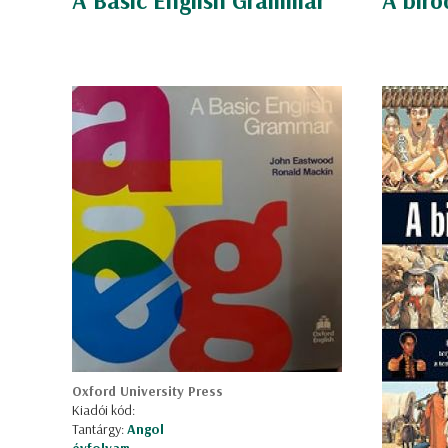
A Basic English Grammar
A bir
Oxford University Press
Kiadói kód:
Tantárgy:
Angol