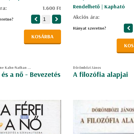
Rendelhető | Kapható
ra:
1.600 Ft
Akciós ára:
eretne?
Hányat szeretne?
KOSÁRBA
KOS
ine Kahn-Nathan ...
Dörömbözi János
i és a nő - Bevezetés
A filozófia alapjai