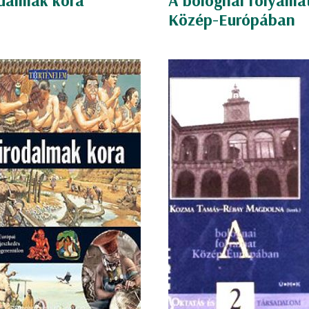
odalmak kora
A bolognai folyama
Közép-Európában