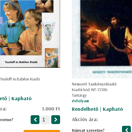
Tessloff és Babilon Kiadó
Nemzeti Tankönyvkiadó
Kiadói kód: NT-13386
Tantárgy:
ető | Kapható
évfolyam
ra:
1.000 Ft
Rendelhető | Kapható
Akciós ára:
eretne?
Hányat szeretne?