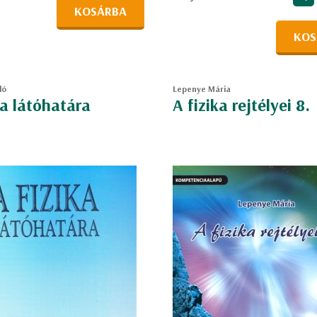
KOSÁRBA
KOS
ló
Lepenye Mária
ka látóhatára
A fizika rejtélyei 8.