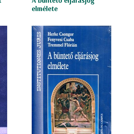
t
A büntető eljárásjog
elmélete