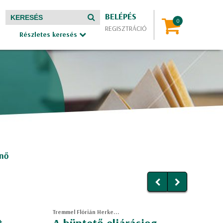
BELÉPÉS
REGISZTRÁCIÓ
Részletes keresés
enő
Tremmel Flórián Herke...