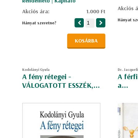
Rendelhető | Kapható
Akciós á
Akciós ára:
1.000 Ft
Hányat sz
Hányat szeretne?
KOSÁRBA
Kodolányi Gyula
Dr. Jacquel
A fény rétegei -
A férf
VÁLOGATOTT ESSZÉK,...
a...