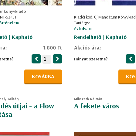
ankönyvkiadó
 NT-53451
Kiadói kód: Új Mandátum Könyvkiad
örténelem
Tantárgy:
évfolyam
ető | Kapható
Rendelhető | Kapható
ra:
1.800 Ft
Akciós ára:
eretne?
Hányat szeretne?
KOSÁRBA
KOS
hályi Mihály
Mikszáth Kálmán
ődés útjai - a Flow
A fekete város
tása