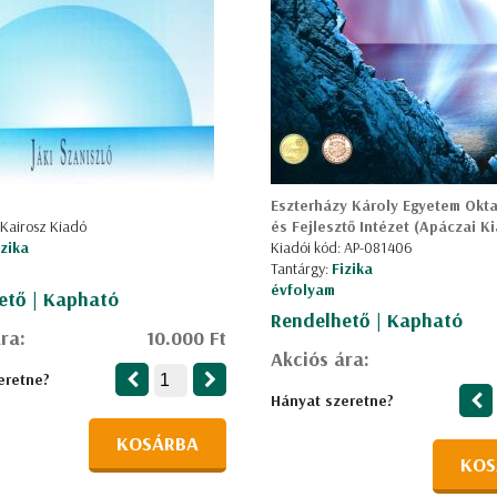
Eszterházy Károly Egyetem Okt
 Kairosz Kiadó
és Fejlesztő Intézet (Apáczai K
izika
Kiadói kód: AP-081406
Tantárgy:
Fizika
évfolyam
ető | Kapható
Rendelhető | Kapható
ra:
10.000 Ft
Akciós ára:
eretne?
Hányat szeretne?
KOSÁRBA
KOS