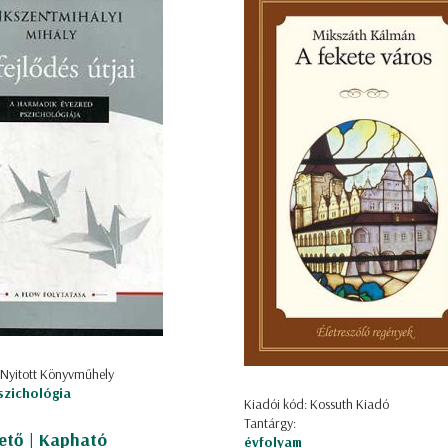
 Nyitott Könyvműhely
szichológia
Kiadói kód: Kossuth Kiadó
Tantárgy:
ető | Kapható
évfolyam