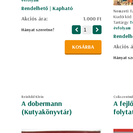
évfolyam
Rendelhető | Kapható
Nemzeti T
Kiadói kód:
Akciós ára:
1.000 Ft
Tantárgy:
T
évfolyam
Hányat szeretne?
Rendelh
Akciós á
KOSÁRBA
Hányat sz
Reinhild Klein
Csíkszentmi
A dobermann
A fejl
(Kutyakönyvtár)
folyta