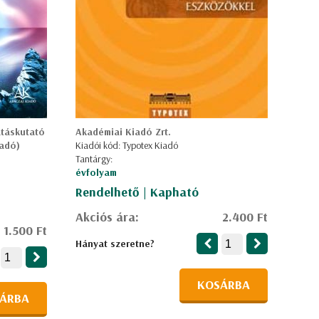
atáskutató
Akadémiai Kiadó Zrt.
iadó)
Kiadói kód: Typotex Kiadó
Tantárgy:
évfolyam
Rendelhető | Kapható
Akciós ára:
2.400 Ft
1.500 Ft
Hányat szeretne?
KOSÁRBA
ÁRBA