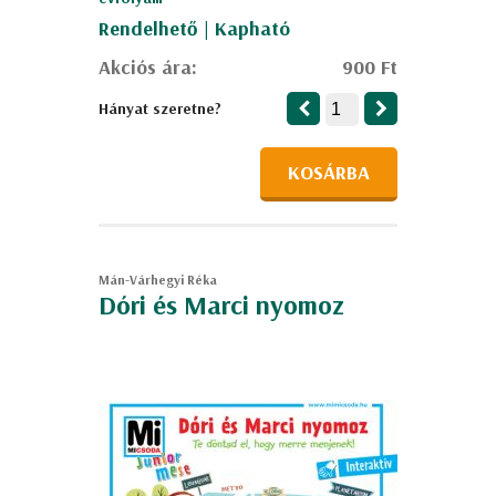
Rendelhető | Kapható
Akciós ára:
900 Ft
Hányat szeretne?
KOSÁRBA
Mán-Várhegyi Réka
Dóri és Marci nyomoz