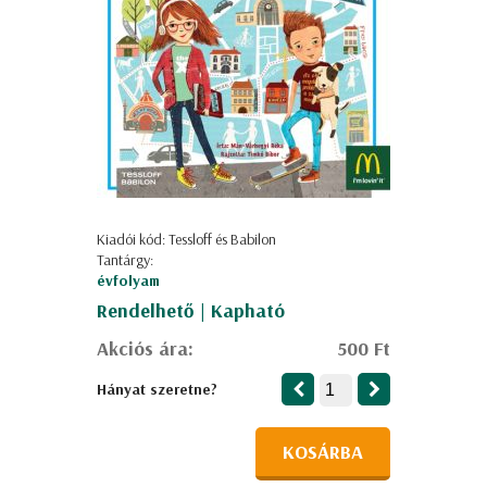
Kiadói kód: Tessloff és Babilon
Tantárgy:
évfolyam
Rendelhető | Kapható
Akciós ára:
500 Ft
Hányat szeretne?
KOSÁRBA