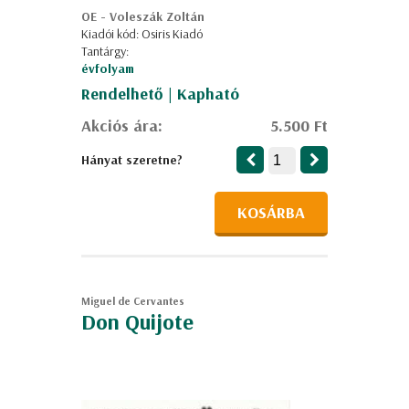
OE - Voleszák Zoltán
Kiadói kód: Osiris Kiadó
Tantárgy:
évfolyam
Rendelhető | Kapható
Akciós ára:
5.500 Ft
Hányat szeretne?
KOSÁRBA
Miguel de Cervantes
Don Quijote